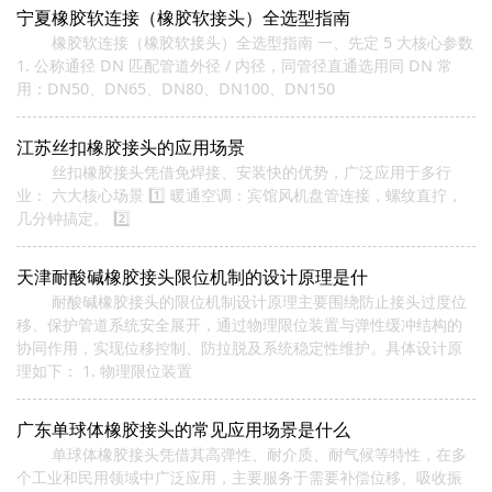
宁夏橡胶软连接（橡胶软接头）全选型指南
橡胶软连接（橡胶软接头）全选型指南 一、先定 5 大核心参数
1. 公称通径 DN 匹配管道外径 / 内径，同管径直通选用同 DN 常
用：DN50、DN65、DN80、DN100、DN150
江苏丝扣橡胶接头的应用场景
丝扣橡胶接头凭借免焊接、安装快的优势，广泛应用于多行
业： 六大核心场景 1️⃣ 暖通空调：宾馆风机盘管连接，螺纹直拧，
几分钟搞定。 2️⃣
天津耐酸碱橡胶接头限位机制的设计原理是什
耐酸碱橡胶接头的限位机制设计原理主要围绕防止接头过度位
移、保护管道系统安全展开，通过物理限位装置与弹性缓冲结构的
协同作用，实现位移控制、防拉脱及系统稳定性维护。具体设计原
理如下： 1. 物理限位装置
广东单球体橡胶接头的常见应用场景是什么
单球体橡胶接头凭借其高弹性、耐介质、耐气候等特性，在多
个工业和民用领域中广泛应用，主要服务于需要补偿位移、吸收振