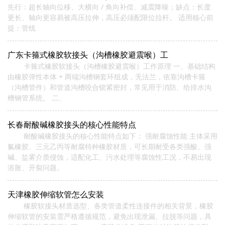
先行：超长轴向位移、大横向 / 角向补偿、减震降噪；缺点：长度
更长、轴向更容易被高压拉伸，高压必须配限位拉杆。 适用核心前
提：管线
广东卡箍式橡胶软接头（沟槽橡胶避震喉）工
卡箍式橡胶软接头（沟槽橡胶避震喉）工作原理 一、基础结构
由橡胶弹性本体 + 两端沟槽钢套环组成，无法兰，依靠沟槽卡箍
（沟槽管件）和管道沟槽咬合锁紧密封，常见用于消防、给排水沟
槽钢管系统。 二、
长春耐酸碱橡胶接头的核心性能特点
耐酸碱橡胶接头的核心性能特点如下： 强耐腐蚀性能‌ 主体采用
氟橡胶、三元乙丙等耐腐特种橡胶材质，可长期耐受各类强酸、强
碱、盐雾介质侵蚀，适配化工、污水处理等腐蚀性工况，不易出现
溶胀、开裂问题。
天津橡胶伸缩软管怎么安装
橡胶软接头材质选型、各类管道柔性连接件的相关背景，橡胶
伸缩软管的安装需严格遵循规范，避免出现泄漏、拉脱等问题，具