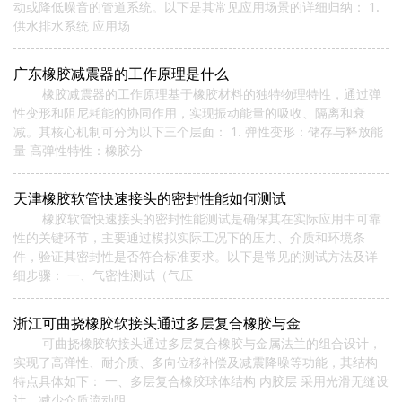
动或降低噪音的管道系统。以下是其常见应用场景的详细归纳： 1.
供水排水系统 应用场
广东橡胶减震器的工作原理是什么
橡胶减震器的工作原理基于橡胶材料的独特物理特性，通过弹
性变形和阻尼耗能的协同作用，实现振动能量的吸收、隔离和衰
减。其核心机制可分为以下三个层面： 1. 弹性变形：储存与释放能
量 高弹性特性：橡胶分
天津橡胶软管快速接头的密封性能如何测试
橡胶软管快速接头的密封性能测试是确保其在实际应用中可靠
性的关键环节，主要通过模拟实际工况下的压力、介质和环境条
件，验证其密封性是否符合标准要求。以下是常见的测试方法及详
细步骤： 一、气密性测试（气压
浙江可曲挠橡胶软接头通过多层复合橡胶与金
可曲挠橡胶软接头通过多层复合橡胶与金属法兰的组合设计，
实现了高弹性、耐介质、多向位移补偿及减震降噪等功能，其结构
特点具体如下： 一、多层复合橡胶球体结构 内胶层 采用光滑无缝设
计，减少介质流动阻