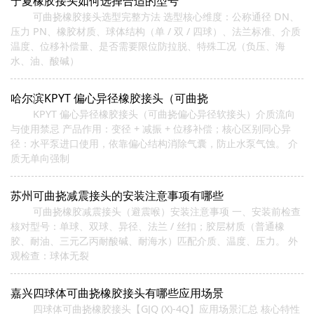
宁夏橡胶接头如何选择合适的型号
可曲挠橡胶接头选型完整方法 选型核心维度：公称通径 DN、
压力 PN、橡胶材质、球体结构（单 / 双 / 四球）、法兰标准、介质
温度、位移补偿量、是否需要限位防拉脱、特殊工况（负压、海
水、油、酸碱）
哈尔滨KPYT 偏心异径橡胶接头（可曲挠
KPYT 偏心异径橡胶接头（可曲挠偏心异径软接头）介质流向
与使用禁忌 产品作用：变径 + 减振 + 位移补偿；核心区别同心异
径：水平泵进口使用，依靠偏心结构消除气囊，防止水泵气蚀。 介
质无单向强制
苏州可曲挠减震接头的安装注意事项有哪些
可曲挠橡胶减震接头（避震喉）安装注意事项 一、安装前检查
核对型号：单球、双球、异径、法兰 / 丝扣；胶层材质（普通橡
胶、耐油、三元乙丙耐酸碱、耐海水）匹配介质、温度、压力。 外
观检查：球体无裂
嘉兴四球体可曲挠橡胶接头有哪些应用场景
四球体可曲挠橡胶接头【GJQ (X)-4Q】应用场景汇总 核心特性