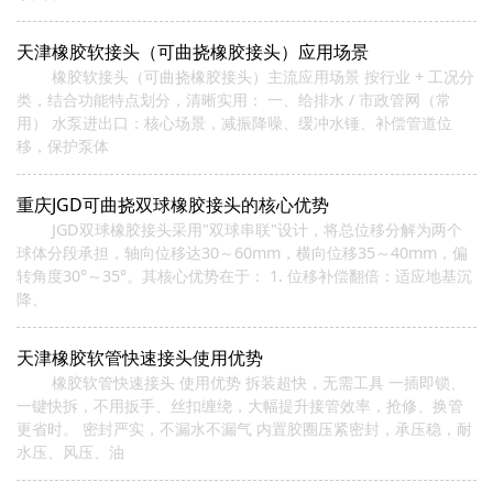
天津橡胶软接头（可曲挠橡胶接头）应用场景
橡胶软接头（可曲挠橡胶接头）主流应用场景 按行业 + 工况分
类，结合功能特点划分，清晰实用： 一、给排水 / 市政管网（常
用） 水泵进出口：核心场景，减振降噪、缓冲水锤、补偿管道位
移，保护泵体
重庆JGD可曲挠双球橡胶接头的核心优势
JGD双球橡胶接头采用"双球串联"设计，将总位移分解为两个
球体分段承担，轴向位移达30～60mm，横向位移35～40mm，偏
转角度30°～35°。其核心优势在于： 1. 位移补偿翻倍：适应地基沉
降、
天津橡胶软管快速接头使用优势
橡胶软管快速接头 使用优势 拆装超快，无需工具 一插即锁、
一键快拆，不用扳手、丝扣缠绕，大幅提升接管效率，抢修、换管
更省时。 密封严实，不漏水不漏气 内置胶圈压紧密封，承压稳，耐
水压、风压、油