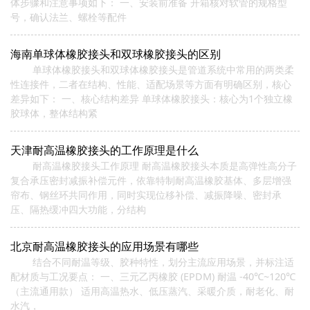
体步骤和注意事项如下： 一、安装前准备 开箱核对软管的规格型
号，确认法兰、螺栓等配件
海南单球体橡胶接头和双球橡胶接头的区别
单球体橡胶接头和双球体橡胶接头是管道系统中常用的两类柔
性连接件，二者在结构、性能、适配场景等方面有明确区别，核心
差异如下： 一、核心结构差异 ‌单球体橡胶接头‌：核心为1个独立橡
胶球体，整体结构紧
天津耐高温橡胶接头的工作原理是什么
耐高温橡胶接头工作原理 耐高温橡胶接头本质是高弹性高分子
复合承压密封减振补偿元件，依靠特制耐高温橡胶基体、多层增强
帘布、钢丝环共同作用，同时实现位移补偿、减振降噪、密封承
压、隔热缓冲四大功能，分结构
北京耐高温橡胶接头的应用场景有哪些
结合不同耐温等级、胶种特性，划分主流应用场景，并标注适
配材质与工况要点： 一、三元乙丙橡胶 (EPDM) 耐温 -40℃~120℃
（主流通用款） 适用高温热水、低压蒸汽、采暖介质，耐老化、耐
水汽，